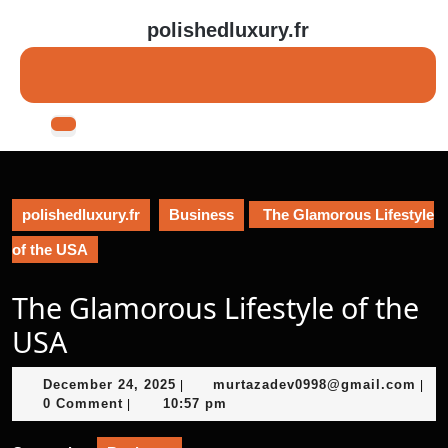
Skip
polishedluxury.fr
to
content
Skip
to
content
Open
Button
polishedluxury.fr
Business
The Glamorous Lifestyle
of the USA
The Glamorous Lifestyle of the
USA
December
mur
December 24, 2025
murtazadev0998@gmail.com
|
|
24,
0 Comment
10:57 pm
|
2025