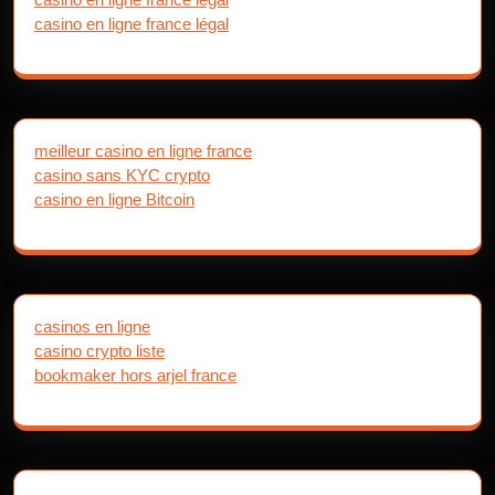
casino en ligne france légal
meilleur casino en ligne france
casino sans KYC crypto
casino en ligne Bitcoin
casinos en ligne
casino crypto liste
bookmaker hors arjel france